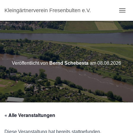
Kleingärtnerverein Fresenbulten e.V.
N
A
V
I
G
A
T
I
O
Veröffentlicht von
Bernd Schebesta
am
08.08.2026
N
U
M
S
C
H
A
L
T
« Alle Veranstaltungen
E
N
Diese Veranstaltung hat bereits stattgefunden.