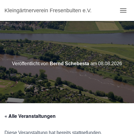
Kleingärtnerverein Fresenbulten e.V.
N
A
V
I
G
A
T
I
O
Veröffentlicht von
Bernd Schebesta
am
08.08.2026
N
U
M
S
C
H
A
L
T
« Alle Veranstaltungen
E
N
Diese Veranstaltung hat bereits stattgefunden.