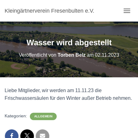
Kleingärtnerverein Fresenbulten e.V.
N
A
V
I
G
Wasser wird abgestellt
A
T
Veröffentlicht von
Torben Belz
am
02.11.2023
I
O
N
U
M
S
Liebe Mitglieder, wir werden am 11.11.23 die
C
H
Frischwassersäulen für den Winter außer Betrieb nehmen.
A
L
T
Kategorien:
ALLGEMEIN
E
N