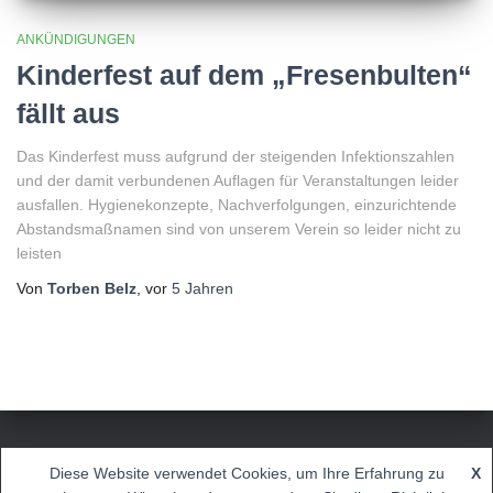
ANKÜNDIGUNGEN
Kinderfest auf dem „Fresenbulten“
fällt aus
Das Kinderfest muss aufgrund der steigenden Infektionszahlen
und der damit verbundenen Auflagen für Veranstaltungen leider
ausfallen. Hygienekonzepte, Nachverfolgungen, einzurichtende
Abstandsmaßnamen sind von unserem Verein so leider nicht zu
leisten
Von
Torben Belz
, vor
5 Jahren
IMPRESSUM
DATENSCHUTZERKLÄRUNG
Diese Website verwendet Cookies, um Ihre Erfahrung zu
X